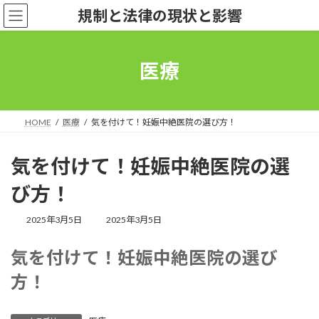
コ
ナ
規制と法律の現状と影響
ン
ビ
テ
ゲ
ン
ー
ツ
シ
医療
へ
ョ
ス
ン
キ
に
ッ
移
HOME
医療
気を付けて！妊娠中絶医院の選び方！
プ
動
気を付けて！妊娠中絶医院の選
び方！
最
2025年3月5日
2025年3月5日
終
更
気を付けて！妊娠中絶医院の選び
新
日
方！
時
: