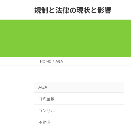
コ
ナ
規制と法律の現状と影響
ン
ビ
テ
ゲ
ン
ー
ツ
シ
へ
ョ
ス
ン
キ
に
ッ
移
HOME
AGA
プ
動
AGA
ゴミ屋敷
コンサル
不動産