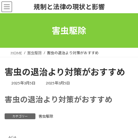
コ
ナ
規制と法律の現状と影響
ン
ビ
テ
ゲ
ン
ー
ツ
シ
害虫駆除
へ
ョ
ス
ン
キ
に
ッ
移
HOME
害虫駆除
害虫の退治より対策がおすすめ
プ
動
害虫の退治より対策がおすすめ
最
2025年3月5日
2025年3月5日
終
更
害虫の退治より対策がおすすめ
新
日
時
:
害虫駆除
カテゴリー
AGA