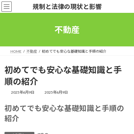
コ
ナ
規制と法律の現状と影響
ン
ビ
テ
ゲ
ン
ー
ツ
シ
不動産
へ
ョ
ス
ン
キ
に
ッ
移
HOME
不動産
初めてでも安心な基礎知識と手順の紹介
プ
動
初めてでも安心な基礎知識と手
順の紹介
最
2025年6月9日
2025年6月9日
終
更
初めてでも安心な基礎知識と手順の
新
日
紹介
時
: