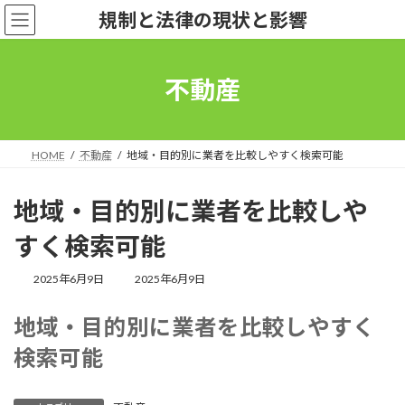
コ
ナ
規制と法律の現状と影響
ン
ビ
テ
ゲ
ン
ー
ツ
シ
不動産
へ
ョ
ス
ン
キ
に
ッ
移
HOME
不動産
地域・目的別に業者を比較しやすく検索可能
プ
動
地域・目的別に業者を比較しや
すく検索可能
最
2025年6月9日
2025年6月9日
終
更
地域・目的別に業者を比較しやすく
新
日
検索可能
時
: