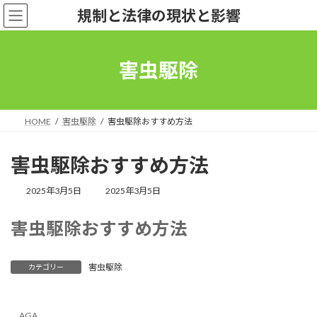
コ
ナ
規制と法律の現状と影響
ン
ビ
テ
ゲ
ン
ー
ツ
シ
害虫駆除
へ
ョ
ス
ン
キ
に
ッ
移
HOME
害虫駆除
害虫駆除おすすめ方法
プ
動
害虫駆除おすすめ方法
最
2025年3月5日
2025年3月5日
終
更
害虫駆除おすすめ方法
新
日
時
:
害虫駆除
カテゴリー
AGA