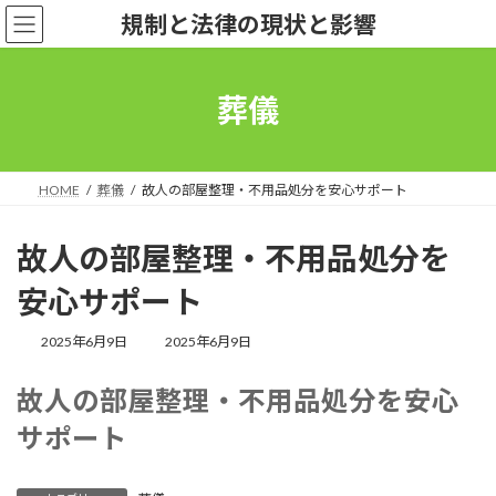
コ
ナ
規制と法律の現状と影響
ン
ビ
テ
ゲ
ン
ー
ツ
シ
葬儀
へ
ョ
ス
ン
キ
に
ッ
移
HOME
葬儀
故人の部屋整理・不用品処分を安心サポート
プ
動
故人の部屋整理・不用品処分を
安心サポート
最
2025年6月9日
2025年6月9日
終
更
故人の部屋整理・不用品処分を安心
新
日
サポート
時
: