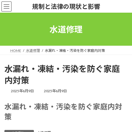
コ
ナ
規制と法律の現状と影響
ン
ビ
テ
ゲ
ン
ー
ツ
シ
水道修理
へ
ョ
ス
ン
キ
に
ッ
移
HOME
水道修理
水漏れ・凍結・汚染を防ぐ家庭内対策
プ
動
水漏れ・凍結・汚染を防ぐ家庭
内対策
最
2025年6月9日
2025年6月9日
終
更
水漏れ・凍結・汚染を防ぐ家庭内対
新
日
策
時
: